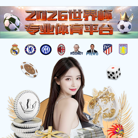
立即注册
星空体育
带您畅享全球体育盛
事
专业平台，数据精准，
高清直播
覆盖热门体育项
目。
聚焦足球、篮球、电竞等赛事，
每日内容实时更
新
。
极速访问
下载APP