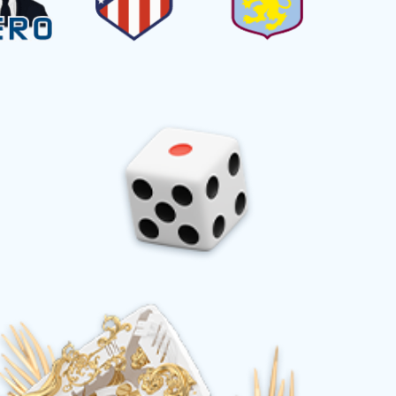
勒在候选人之列
名转会专家罗马诺透
教练均在候选人之列。