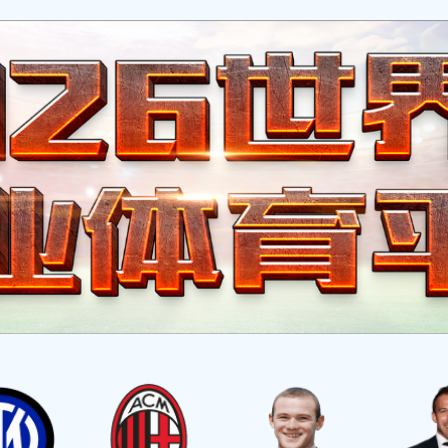
App
关于我们
体育新闻
体育盛事
门体育项目。
容实时更新
。