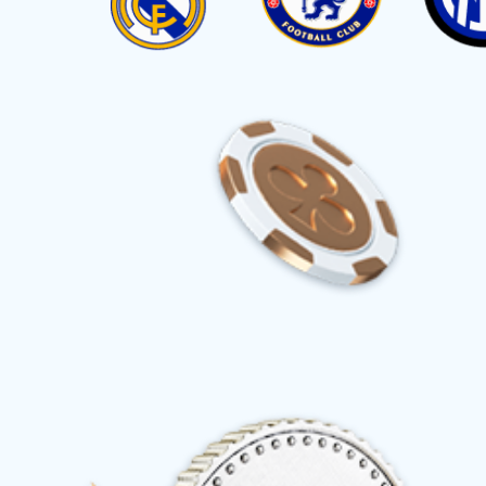
罗马诺：米兰
AC米兰在皮奥利时代
露，米兰管理层正在
这一动态表明，米兰