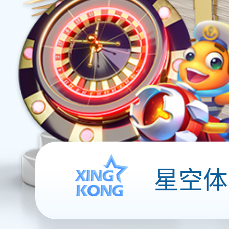
阿莫林：葡
葡萄牙体育主帅鲁本·
称，曾带领葡超豪门在
的兴趣并非空穴来风
俱乐部长期规划。不过
要障碍。
雅伊斯勒：
另一位候选人雅伊斯勒
德甲防守最稳固的队
式防守理念不谋而合